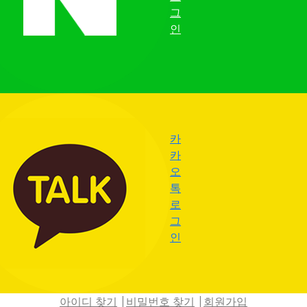
그
인
카
카
오
톡
로
그
인
|
|
아이디 찾기
비밀번호 찾기
회원가입