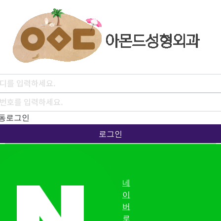
동로그인
로그인
네
이
버
로