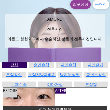
압구정점
논현점
AMOND
전후사진
아몬드 성형외과에서 수술하신 분들의 전후사진입니다.
전체
순간유착
자연유착
자연절개
트임성형
눈밑지방재배치
남자눈성형
중년눈성형
눈재수술
이마거상
코성형
BEFORE
AFTER
절개,눈위지방제거